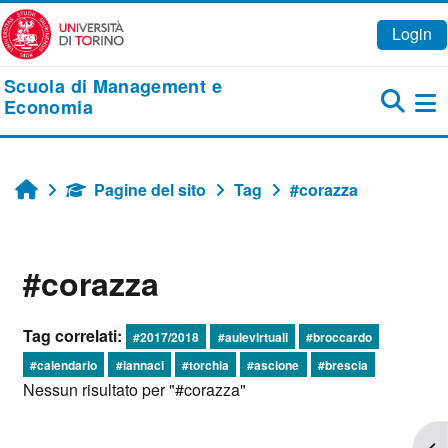
Vai al contenuto principale
Login
Scuola di Management e
Economia
Pa
Pagine del sito
Tag
#corazza
Home
#corazza
Tag correlati:
#2017/2018
#aulevirtuali
#broccardo
#calendario
#iannaci
#torchia
#ascione
#brescia
Nessun risultato per "#corazza"
Apr