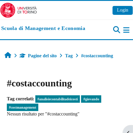
Vai al contenuto principale
Login
Scuola di Management e Economia
Pa
Home
Pagine del sito
Tag
#costaccounting
#costaccounting
Tag correlati:
#analisiecontabilitadeicosti
#giovando
#costmanagement
Nessun risultato per "#costaccounting"
Apr