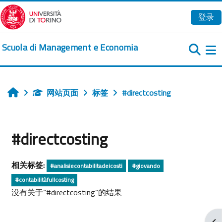
跳到主要内容
登录
Scuola di Management e Economia
网站页面
标签
#directcosting
首页
#directcosting
相关标签:
#analisiecontabilitadeicosti
#giovando
#contabilitàfullcosting
没有关于“#directcosting”的结果
打