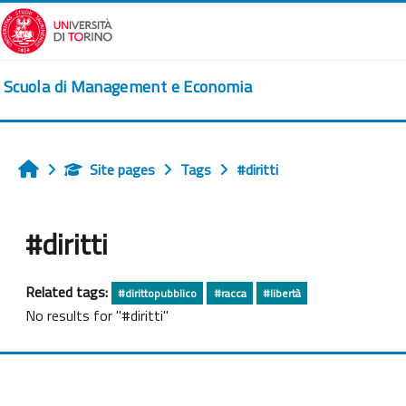
Skip to main content
Scuola di Management e Economia
Site pages
Tags
#diritti
Home
#diritti
Related tags:
#dirittopubblico
#racca
#libertà
No results for "#diritti"