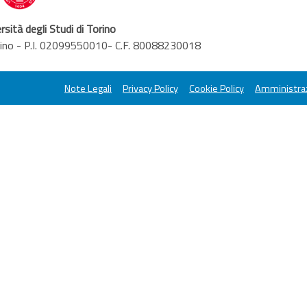
rsità degli Studi di Torino
orino - P.I. 02099550010- C.F. 80088230018
Note Legali
Privacy Policy
Cookie Policy
Amministraz