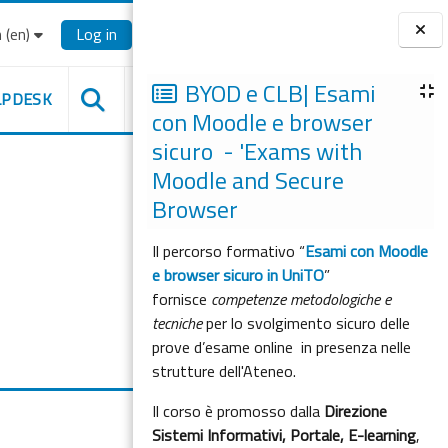
‎(en)‎
Log in
Blocks
BYOD e CLB| Esami
LPDESK
con Moodle e browser
sicuro - 'Exams with
Moodle and Secure
Browser
Il percorso formativo “
Esami con Moodle
e browser sicuro in UniTO
”
fornisce
competenze metodologiche e
tecniche
per lo svolgimento sicuro delle
prove d’esame online in presenza nelle
strutture dell'Ateneo.
Il corso è promosso dalla
Direzione
Sistemi Informativi, Portale, E-learning
,