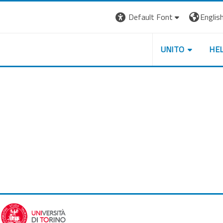
Default Font
English 
UNITO
HE