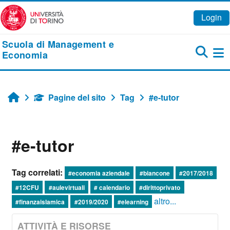
Vai al contenuto principale
Login
Scuola di Management e
Economia
Pa
Pagine del sito
Tag
#e-tutor
Home
#e-tutor
Tag correlati:
#economia aziendale
#biancone
#2017/2018
#12CFU
#aulevirtuali
# calendario
#dirittoprivato
altro...
#finanzaislamica
#2019/2020
#elearning
ATTIVITÀ E RISORSE