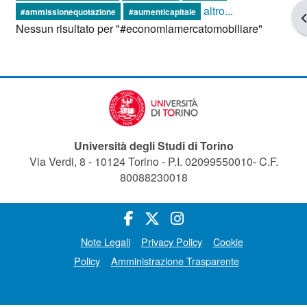
altro...
#ammissionequotazione
#aumenticapitale
A
Nessun risultato per "#economiamercatomobiliare"
Università degli Studi di Torino
Via Verdi, 8 - 10124 Torino - P.I. 02099550010- C.F.
80088230018
Note Legali
Privacy Policy
Cookie
Policy
Amministrazione Trasparente