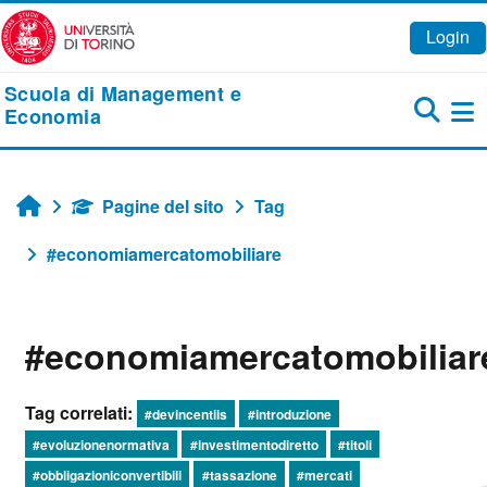
Vai al contenuto principale
Login
Scuola di Management e
Economia
Pa
Pagine del sito
Tag
Home
#economiamercatomobiliare
#economiamercatomobiliar
Tag correlati:
#devincentiis
#introduzione
#evoluzionenormativa
#investimentodiretto
#titoli
#obbligazioniconvertibili
#tassazione
#mercati