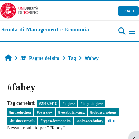
Vai al contenuto principale
Login
Scuola di Management e Economia
Pa
Home
Pagine del sito
Tag
#fahey
#fahey
Tag correlati:
#2017/2018
#inglese
#linguainglese
#introduction
#overview
#vocabularyquiz
#jobdescriptions
altro...
#businessemails
#typesofcompanies
#salesvocabulary
Nessun risultato per "#fahey"
Apr