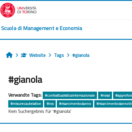
Zum Hauptinhalt
Scuola di Management e Economia
Website
Tags
#gianola
Startseite
#gianola
Verwandte Tags:
#contrattualisticainternazionale
#rossi
#approfo
#misurecautelative
#ros
#risarcimentodanno
#risarcimentodannoV
Kein Suchergebnis für '#gianola'