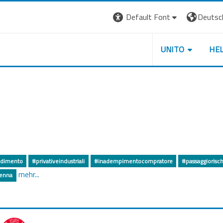
Default Font
Deutsch 
UNITO
HE
ndimento
#privativeindustriali
#inadempimentocompratore
#passaggiorisch
mehr...
ienna