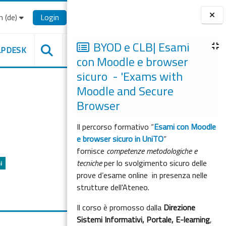
‎(de)‎
Login
Blöcke
BYOD e CLB| Esami
LPDESK
con Moodle e browser
sicuro - 'Exams with
Moodle and Secure
Browser
Il percorso formativo “
Esami con Moodle
e browser sicuro in UniTO
”
fornisce
competenze metodologiche e
tecniche
per lo svolgimento sicuro delle
i
prove d’esame online in presenza nelle
strutture dell'Ateneo.
Il corso è promosso dalla
Direzione
Sistemi Informativi, Portale, E-learning
,