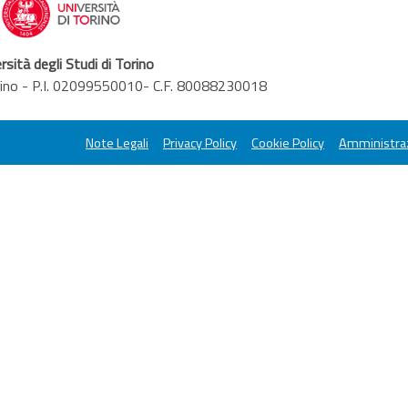
rsità degli Studi di Torino
orino - P.I. 02099550010- C.F. 80088230018
Note Legali
Privacy Policy
Cookie Policy
Amministraz