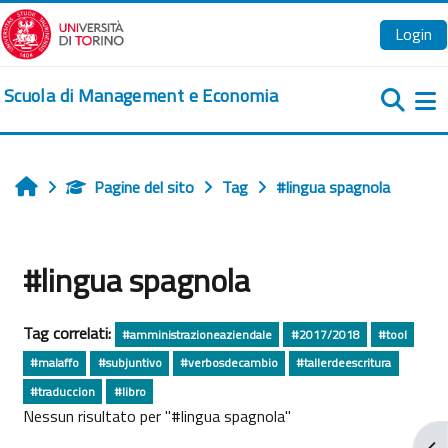
Vai al contenuto principale
Login
Scuola di Management e Economia
Pa
Pagine del sito
Tag
#lingua spagnola
Home
#lingua spagnola
Tag correlati:
#amministrazioneaziendale
#2017/2018
#tool
#malaffo
#subjuntivo
#verbosdecambio
#tallerdeescritura
#traduccion
#libro
Nessun risultato per "#lingua spagnola"
Apr