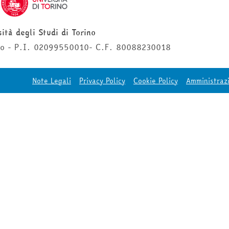
ità degli Studi di Torino
ino - P.I. 02099550010- C.F. 80088230018
Note Legali
Privacy Policy
Cookie Policy
Amministraz