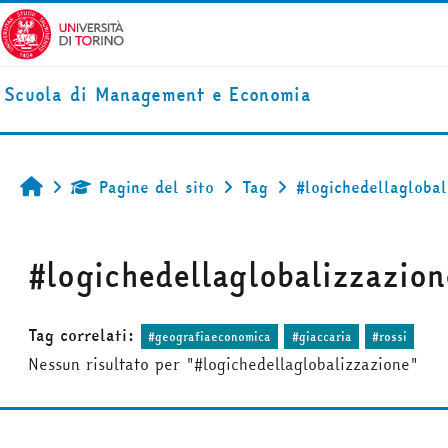
Vai al contenuto principale
Scuola di Management e Economia
Pagine del sito
Tag
#logichedellaglobal
Home
#logichedellaglobalizzazion
Tag correlati:
#geografiaeconomica
#giaccaria
#rossi
Nessun risultato per "#logichedellaglobalizzazione"