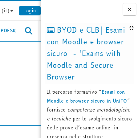
(it)‎
Login
Blocchi
BYOD e CLB| Esami
LPDESK
con Moodle e browser
sicuro - 'Exams with
Moodle and Secure
Browser
Il percorso formativo “
Esami con
Moodle e browser sicuro in UniTO
”
fornisce
competenze metodologiche
e tecniche
per lo svolgimento sicuro
delle prove d’esame online in
presenza nelle strutture