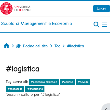
Vai al contenuto principale
Login
Scuola di Management e Economia
Pa
Home
Pagine del sito
Tag
#logistica
#logistica
Tag correlati:
#economia aziendale
#cantino
#devalle
#broccardo
#produzione
Nessun risultato per "#logistica"
Apr