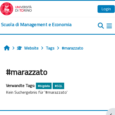
Zum Hauptinhalt
Login
Scuola di Management e Economia
We
Website
Tags
#marazzato
Startseite
#marazzato
Verwandte Tags:
#bigdata
#SQL
Kein Suchergebnis für '#marazzato'
Blo