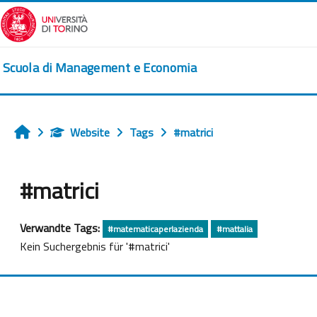
Zum Hauptinhalt
Scuola di Management e Economia
Website
Tags
#matrici
Startseite
#matrici
Verwandte Tags:
#matematicaperlazienda
#mattalia
Kein Suchergebnis für '#matrici'