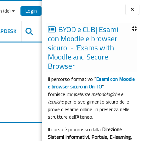
‎(de)‎
Login
Blöcke
BYOD e CLB| Esami
LPDESK
con Moodle e browser
sicuro - 'Exams with
Moodle and Secure
Browser
Il percorso formativo “
Esami con Moodle
e browser sicuro in UniTO
”
fornisce
competenze metodologiche e
tecniche
per lo svolgimento sicuro delle
prove d’esame online in presenza nelle
strutture dell'Ateneo.
Il corso è promosso dalla
Direzione
Sistemi Informativi, Portale, E-learning
,