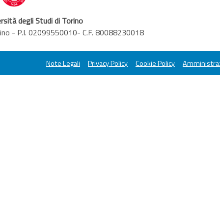
rsità degli Studi di Torino
orino - P.I. 02099550010- C.F. 80088230018
Note Legali
Privacy Policy
Cookie Policy
Amministraz