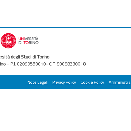
rsità degli Studi di Torino
orino - P.I. 02099550010- C.F. 80088230018
Note Legali
Privacy Policy
Cookie Policy
Amministraz