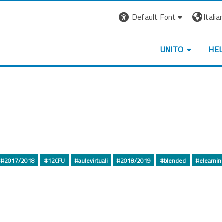
Default Font
Italian
UNITO
HE
#2017/2018
#12CFU
#aulevirtuali
#2018/2019
#blended
#elearnin