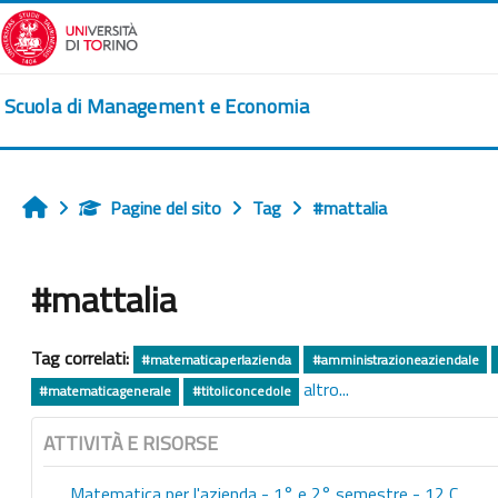
Vai al contenuto principale
Scuola di Management e Economia
Pagine del sito
Tag
#mattalia
Home
#mattalia
Tag correlati:
#matematicaperlazienda
#amministrazioneaziendale
altro...
#matematicagenerale
#titoliconcedole
ATTIVITÀ E RISORSE
Matematica per l'azienda - 1° e 2° semestre - 12 C...