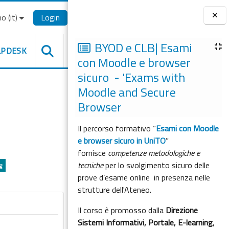
o ‎(it)‎
Login
Blocchi
BYOD e CLB| Esami
LPDESK
con Moodle e browser
sicuro - 'Exams with
Moodle and Secure
Browser
Il percorso formativo “
Esami con Moodle
e browser sicuro in UniTO
”
fornisce
competenze metodologiche e
tecniche
per lo svolgimento sicuro delle
g
prove d’esame online in presenza nelle
strutture dell'Ateneo.
Il corso è promosso dalla
Direzione
Sistemi Informativi, Portale, E-learning
,