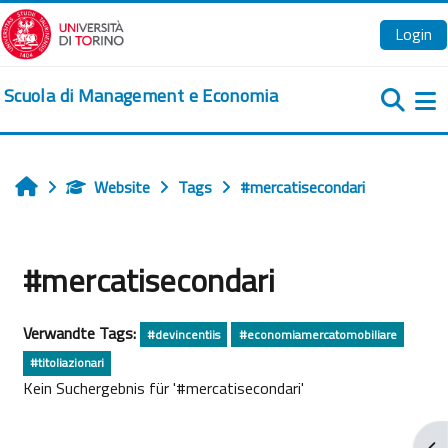
Zum Hauptinhalt
Login
Scuola di Management e Economia
We
Website
Tags
#mercatisecondari
Startseite
#mercatisecondari
Verwandte Tags:
#devincentiis
#economiamercatomobiliare
#titoliazionari
Kein Suchergebnis für '#mercatisecondari'
Blo