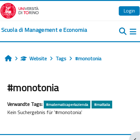
Zum Hauptinhalt
Login
Scuola di Management e Economia
We
Website
Tags
#monotonia
Startseite
#monotonia
Verwandte Tags:
#matematicaperlazienda
#mattalia
Kein Suchergebnis für '#monotonia'
Blo