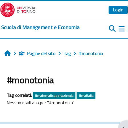
Vai al contenuto principale
Login
Scuola di Management e Economia
Pa
Pagine del sito
Tag
#monotonia
Home
#monotonia
Tag correlati:
#matematicaperlazienda
#mattalia
Nessun risultato per "#monotonia"
Apr