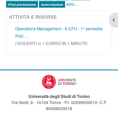
altro...
#Tool prenotazione
#esercitazione
ATTIVITÀ E RISORSE
Apr
Operations Management - 6 CFU - 1° semestre
Prof. ...
I DOCENTI in 1 CORSO IN 1 MINUTO
Università degli Studi di Torino
Via Verdi, 8 - 10124 Torino - P.I. 02099550010- C.F.
80088230018