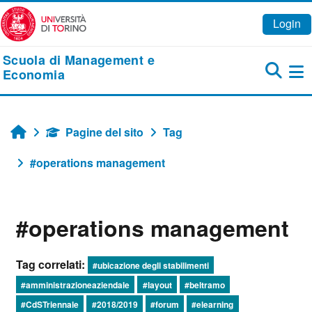
Vai al contenuto principale
Login
Scuola di Management e
Economia
Pa
Pagine del sito
Tag
Home
#operations management
#operations management
Tag correlati:
#ubicazione degli stabilimenti
#amministrazioneaziendale
#layout
#beltramo
#CdSTriennale
#2018/2019
#forum
#elearning