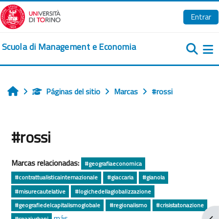
Salta al contenido principal
Entrar
Scuola di Management e Economia
Pa
Páginas del sitio
Marcas
#rossi
Inicio
#rossi
Marcas relacionadas:
#geografiaeconomica
#contrattualisticainternazionale
#giaccaria
#gianola
#misurecautelative
#logichedellaglobalizzazione
#geografiedelcapitalismoglobale
#regionalismo
#crisistatonazione
más...
Abr
#spaziurbani