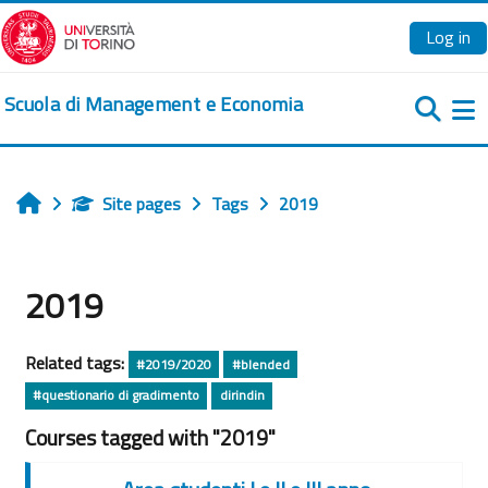
Skip to main content
Log in
Scuola di Management e Economia
Si
Site pages
Tags
2019
Home
2019
Related tags:
#2019/2020
#blended
#questionario di gradimento
dirindin
Courses tagged with "2019"