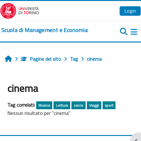
Vai al contenuto principale
Login
Scuola di Management e Economia
Pa
Pagine del sito
Tag
cinema
Home
cinema
Tag correlati:
Musica
Lettura
calcio
Viaggi
sport
Nessun risultato per "cinema"
Apr