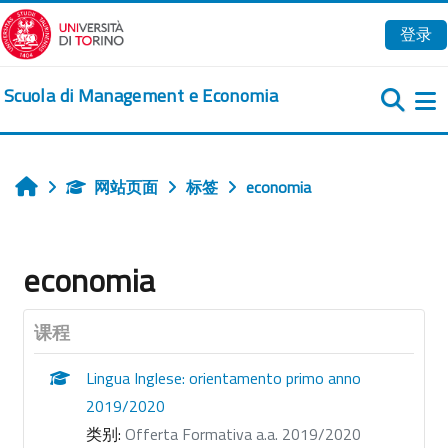
跳到主要内容
登录
Scuola di Management e Economia
网站页面
标签
economia
首页
economia
课程
Lingua Inglese: orientamento primo anno
2019/2020
类别:
Offerta Formativa a.a. 2019/2020