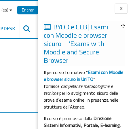
(es)‎
Entrar
Bloques
BYOD e CLB| Esami
LPDESK
con Moodle e browser
sicuro - 'Exams with
Moodle and Secure
Browser
Il percorso formativo “
Esami con Moodle
e browser sicuro in UniTO
”
fornisce
competenze metodologiche e
tecniche
per lo svolgimento sicuro delle
prove d’esame online in presenza nelle
strutture dell'Ateneo.
Il corso è promosso dalla
Direzione
Sistemi Informativi, Portale, E-learning
,