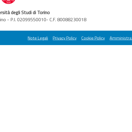
rsità degli Studi di Torino
orino - P.I. 02099550010- C.F. 80088230018
Note Legali
Privacy Policy
Cookie Policy
Amministraz