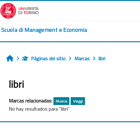
Salta al contenido principal
Scuola di Management e Economia
Páginas del sitio
Marcas
libri
Inicio
libri
Marcas relacionadas:
Musica
Viaggi
No hay resultados para "libri"