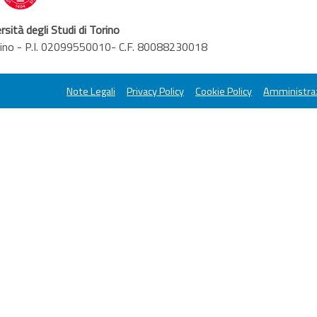
rsità degli Studi di Torino
orino - P.I. 02099550010- C.F. 80088230018
Note Legali
Privacy Policy
Cookie Policy
Amministraz