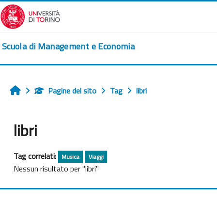
Vai al contenuto principale
Scuola di Management e Economia
Pagine del sito
Tag
libri
Home
libri
Tag correlati:
Musica
Viaggi
Nessun risultato per "libri"