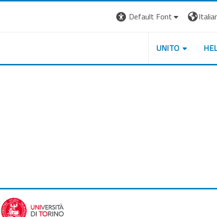
Default Font
Italian
UNITO
HE