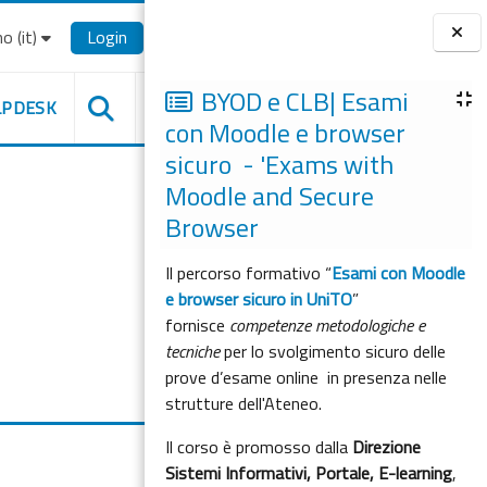
o ‎(it)‎
Login
Blocchi
BYOD e CLB| Esami
LPDESK
con Moodle e browser
sicuro - 'Exams with
Moodle and Secure
Browser
Il percorso formativo “
Esami con Moodle
e browser sicuro in UniTO
”
fornisce
competenze metodologiche e
tecniche
per lo svolgimento sicuro delle
prove d’esame online in presenza nelle
strutture dell'Ateneo.
Il corso è promosso dalla
Direzione
Sistemi Informativi, Portale, E-learning
,