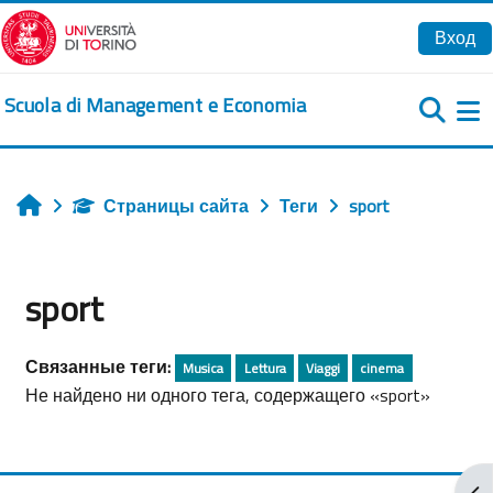
Перейти к основному содержанию
Вход
Scuola di Management e Economia
Б
Страницы сайта
Теги
sport
Главная
sport
Связанные теги:
Musica
Lettura
Viaggi
cinema
Не найдено ни одного тега, содержащего «sport»
От