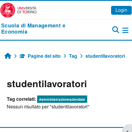
Vai al contenuto principale
Login
Scuola di Management e
Economia
Pa
Pagine del sito
Tag
studentilavoratori
Home
studentilavoratori
Tag correlati:
#amministrazioneaziendale
Nessun risultato per "studentilavoratori"
Apr