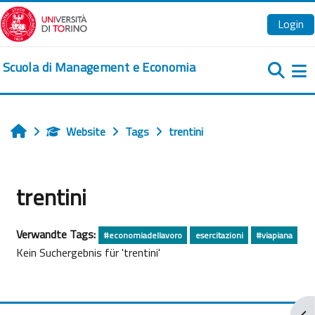
Zum Hauptinhalt
Login
Scuola di Management e Economia
We
Website
Tags
trentini
Startseite
trentini
Verwandte Tags:
#economiadellavoro
esercitazioni
#viapiana
Kein Suchergebnis für 'trentini'
Blo