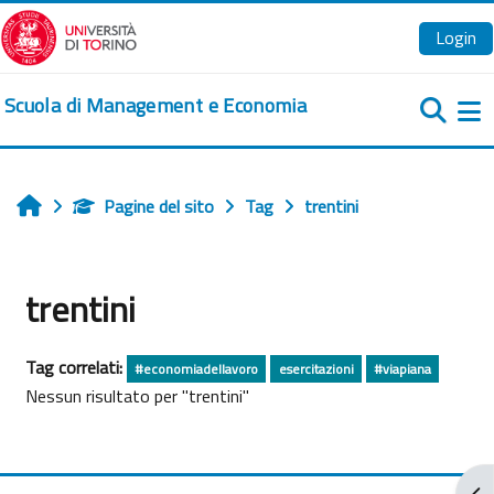
Vai al contenuto principale
Login
Scuola di Management e Economia
Pa
Pagine del sito
Tag
trentini
Home
trentini
Tag correlati:
#economiadellavoro
esercitazioni
#viapiana
Nessun risultato per "trentini"
Apr