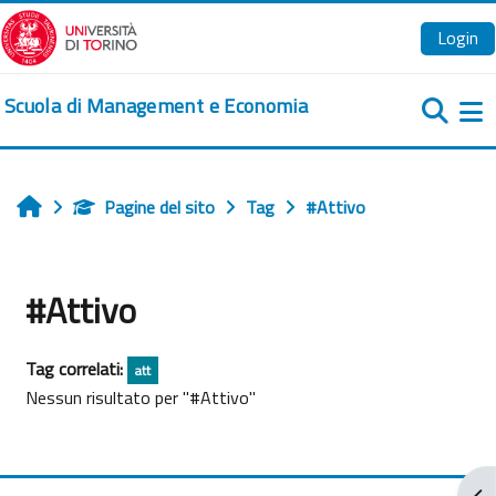
Vai al contenuto principale
Login
Scuola di Management e Economia
Pa
Pagine del sito
Tag
#Attivo
Home
#Attivo
Tag correlati:
att
Nessun risultato per "#Attivo"
Apr