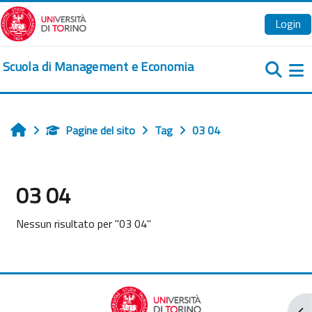
Vai al contenuto principale
Login
Scuola di Management e Economia
Pa
Pagine del sito
Tag
03 04
Home
03 04
Nessun risultato per "03 04"
Apr