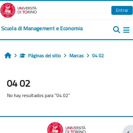
Salta al contenido principal
Entrar
Scuola di Management e Economia
Pa
Páginas del sitio
Marcas
04 02
Inicio
04 02
No hay resultados para "04 02"
Abr