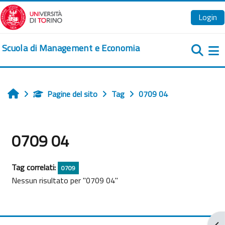
Vai al contenuto principale
Login
Scuola di Management e Economia
Pa
Pagine del sito
Tag
0709 04
Home
0709 04
Tag correlati:
0709
Nessun risultato per "0709 04"
Apr