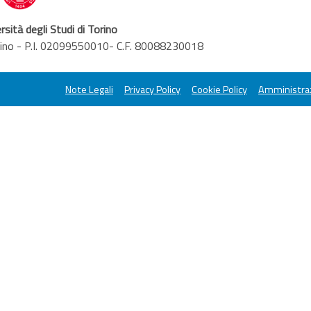
rsità degli Studi di Torino
orino - P.I. 02099550010- C.F. 80088230018
Note Legali
Privacy Policy
Cookie Policy
Amministraz