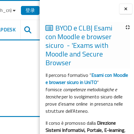
_cn)‎
登录
版块
BYOD e CLB| Esami
LPDESK
con Moodle e browser
sicuro - 'Exams with
Moodle and Secure
Browser
Il percorso formativo “
Esami con Moodle
e browser sicuro in UniTO
”
fornisce
competenze metodologiche e
tecniche
per lo svolgimento sicuro delle
prove d’esame online in presenza nelle
strutture dell'Ateneo.
Il corso è promosso dalla
Direzione
Sistemi Informativi, Portale, E-learning
,