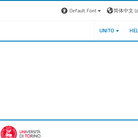
Default Font
简体中文 ‎(zh
UNITO
HE