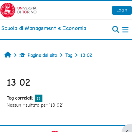
Vai al contenuto principale
Login
Scuola di Management e Economia
Pa
Home
Pagine del sito
Tag
13 02
13 02
Tag correlati:
13
Nessun risultato per "13 02"
Apr