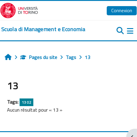
Passer au contenu principal
Connexion
Scuola di Management e Economia
Pa
Pages du site
Tags
13
Accueil
13
Tags:
13 02
Aucun résultat pour « 13 »
Ouv