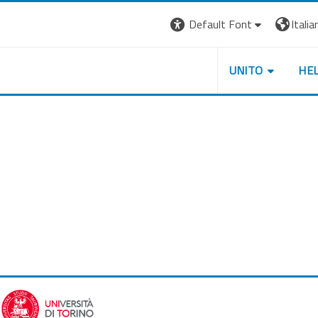
Default Font
Italian
UNITO
HE