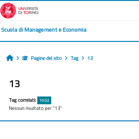
Vai al contenuto principale
Scuola di Management e Economia
Pagine del sito
Tag
13
Home
13
Tag correlati:
13 02
Nessun risultato per "13"