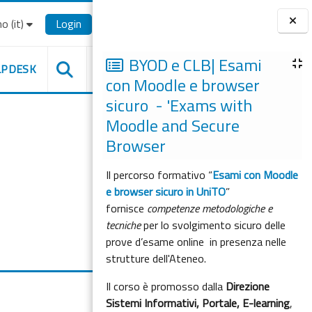
o ‎(it)‎
Login
Blocchi
BYOD e CLB| Esami
LPDESK
con Moodle e browser
sicuro - 'Exams with
Moodle and Secure
Browser
Il percorso formativo “
Esami con Moodle
e browser sicuro in UniTO
”
fornisce
competenze metodologiche e
tecniche
per lo svolgimento sicuro delle
prove d’esame online in presenza nelle
strutture dell'Ateneo.
Il corso è promosso dalla
Direzione
Sistemi Informativi, Portale, E-learning
,