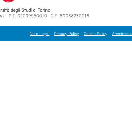
rsità degli Studi di Torino
orino - P.I. 02099550010- C.F. 80088230018
Note Legali
Privacy Policy
Cookie Policy
Amministra