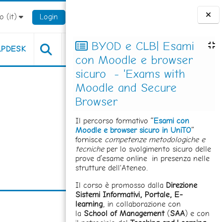
 ‎(it)‎
Login
Blocchi
BYOD e CLB| Esami
LPDESK
con Moodle e browser
sicuro - 'Exams with
Moodle and Secure
Browser
Il percorso formativo “
Esami con
Moodle e browser sicuro in UniTO
”
fornisce
competenze metodologiche e
tecniche
per lo svolgimento sicuro delle
prove d’esame online in presenza nelle
strutture dell'Ateneo.
Il corso è promosso dalla
Direzione
Sistemi Informativi, Portale, E-
learning
, in collaborazione con
la
School of Management
(
SAA
) e con