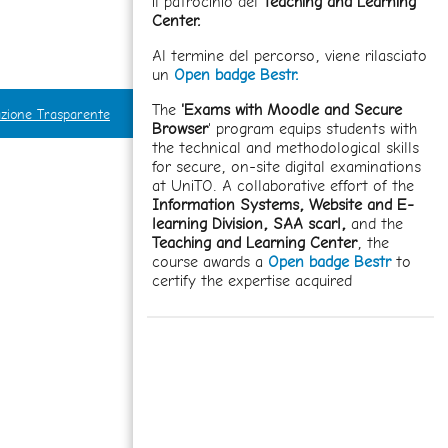
il patrocinio del
Teaching and Learning
Center.
Al termine del percorso, viene rilasciato
un
Open badge Bestr.
The
'Exams with Moodle and Secure
zione Trasparente
Browser
' program equips students with
the technical and methodological skills
for secure, on-site digital examinations
at UniTO. A collaborative effort of the
Information Systems, Website and E-
learning Division,
SAA scarl,
and the
Teaching and Learning Center
, the
course awards a
Open badge Bestr
to
certify the expertise acquired