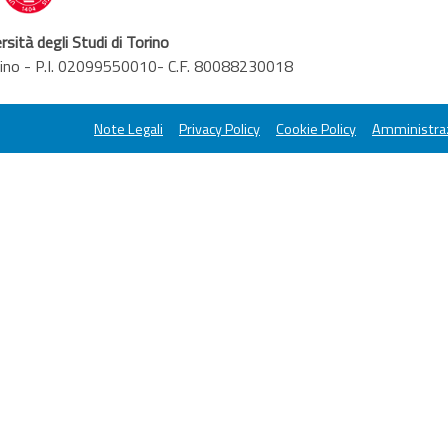
rsità degli Studi di Torino
orino - P.I. 02099550010- C.F. 80088230018
Note Legali
Privacy Policy
Cookie Policy
Amministraz