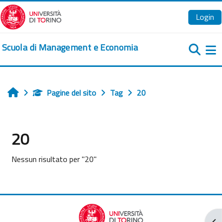
Vai al contenuto principale
Login
Scuola di Management e Economia
Pa
Pagine del sito
Tag
20
Home
20
Nessun risultato per "20"
Apr