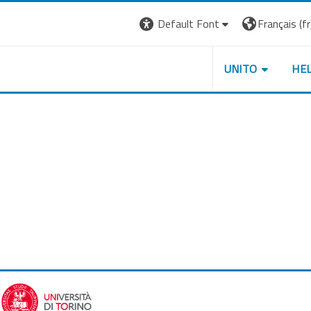
Default Font
Français ‎(fr)
UNITO
HE