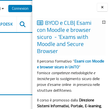
‎
Connexion
Blocs
BYOD e CLB| Esami
LPDESK
con Moodle e browser
sicuro - 'Exams with
Moodle and Secure
Browser
Il percorso formativo “
Esami con Moodle
e browser sicuro in UniTO
”
fornisce
competenze metodologiche e
tecniche
per lo svolgimento sicuro delle
prove d’esame online in presenza nelle
strutture dell'Ateneo.
Il corso è promosso dalla
Direzione
Sistemi Informativi, Portale, E-learning
,