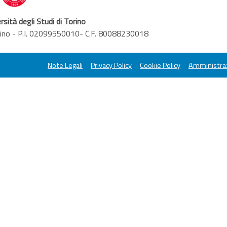
rsità degli Studi di Torino
orino - P.I. 02099550010- C.F. 80088230018
Note Legali
Privacy Policy
Cookie Policy
Amministraz