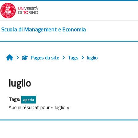
Passer au contenu principal
Scuola di Management e Economia
Pages du site
Tags
luglio
Accueil
luglio
Tags:
aperta
Aucun résultat pour « luglio »