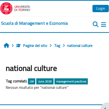
Vai al contenuto principale
Login
Scuola di Management e Economia
Pa
Pagine del sito
Tag
national culture
Home
national culture
Tag correlati:
LM
June 2020
management practices
Nessun risultato per "national culture"
Apr