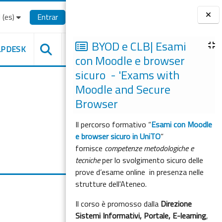
(es)‎
Entrar
Bloques
BYOD e CLB| Esami
LPDESK
con Moodle e browser
sicuro - 'Exams with
Moodle and Secure
Browser
Il percorso formativo “
Esami con Moodle
e browser sicuro in UniTO
”
fornisce
competenze metodologiche e
tecniche
per lo svolgimento sicuro delle
prove d’esame online in presenza nelle
strutture dell'Ateneo.
Il corso è promosso dalla
Direzione
Sistemi Informativi, Portale, E-learning
,