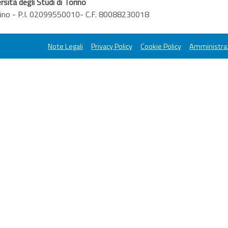
rsità degli Studi di Torino
orino - P.I. 02099550010- C.F. 80088230018
Note Legali
Privacy Policy
Cookie Policy
Amministraz