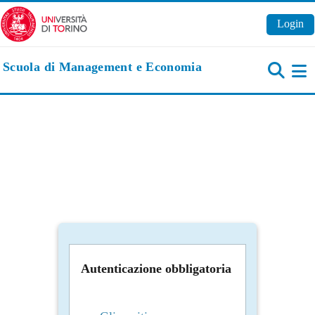
Vai al contenuto principale
Login
Scuola di Management e Economia
Pa
Autenticazione obbligatoria