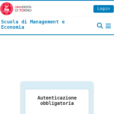
Vai al contenuto principale
Login
Scuola di Management e
Economia
P
Autenticazione
obbligatoria