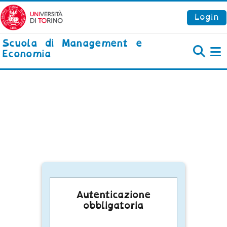
Vai al contenuto principale
Login
Scuola di Management e
Economia
P
Autenticazione
obbligatoria