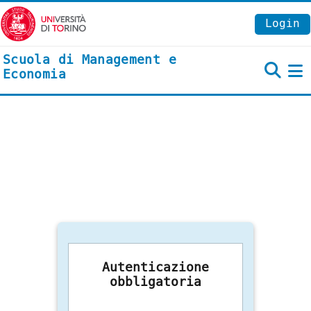
Vai al contenuto principale
Login
Scuola di Management e
Economia
P
Autenticazione
obbligatoria