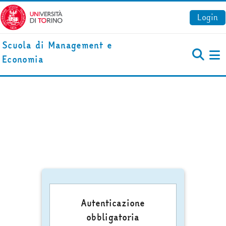
Vai al contenuto principale
Login
Scuola di Management e
Economia
Pa
Autenticazione
obbligatoria