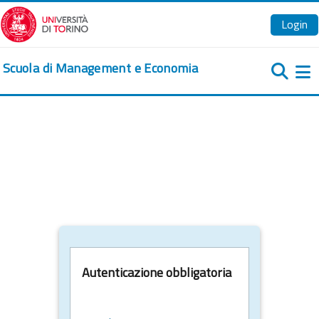
Vai al contenuto principale
Login
Scuola di Management e Economia
Pa
Autenticazione obbligatoria