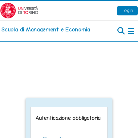
Vai al contenuto principale
Login
Scuola di Management e Economia
Pa
Autenticazione obbligatoria