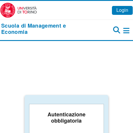
Vai al contenuto principale
Login
Scuola di Management e
Economia
Pa
Autenticazione
obbligatoria